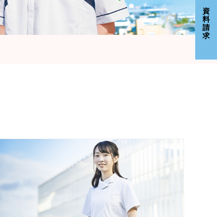
資
料
請
求