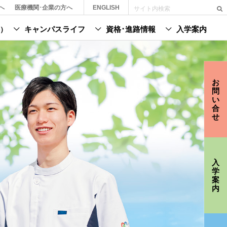
へ
医療機関･企業の方へ
ENGLISH
キャンパスライフ
資格･進路情報
入学案内
）
お
問
い
合
せ
入
学
案
内