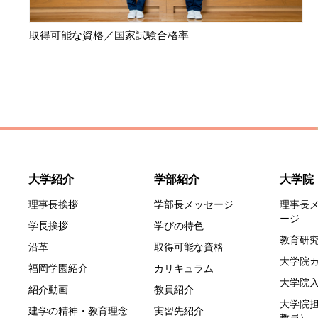
取得可能な資格／国家試験合格率
大学紹介
学部紹介
大学院
理事長挨拶
学部長メッセージ
理事長
ージ
学長挨拶
学びの特色
教育研究
沿革
取得可能な資格
大学院
福岡学園紹介
カリキュラム
大学院
紹介動画
教員紹介
大学院
建学の精神・教育理念
実習先紹介