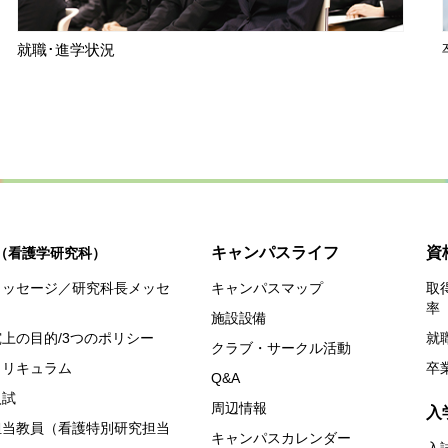
就職･進学状況
キャンパスライフ
資
（看護学研究科）
メッセージ／研究科長メッセ
キャンパスマップ
取
率
施設設備
上の目的/3つのポリシー
就
クラブ・サークル活動
カリキュラム
卒
Q&A
入試
周辺情報
入
担当教員（看護特別研究担当
キャンパスカレンダー