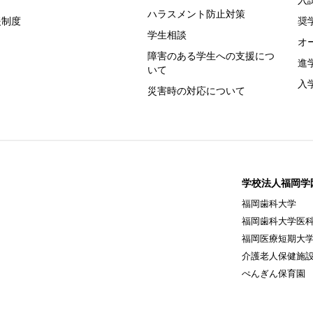
入
ハラスメント防止対策
援制度
奨
学生相談
オ
障害のある学生への支援につ
進
いて
入
災害時の対応について
学校法人福岡学
福岡歯科大学
福岡歯科大学医
福岡医療短期大
介護老人保健施設
ぺんぎん保育園