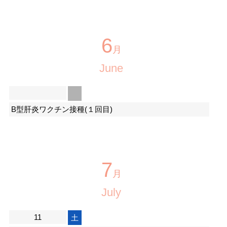
6
月
June
B型肝炎ワクチン接種(１回目)
7
月
July
11
土